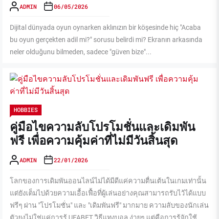
ADMIN
06/05/2026
Dijital dünyada oyun oynarken aklınızın bir köşesinde hiç "Acaba
bu oyun gerçekten adil mi?" sorusu belirdi mi? Ekranın arkasında
neler olduğunu bilmeden, sadece "güven bize"...
HOBBIES
คู่มือไขความลับโปรโมชั่นและเดิมพัน
ฟรี เพื่อความคุ้มค่าที่ไม่มีวันสิ้นสุด
ADMIN
22/01/2026
โลกของการเดิมพันออนไลน์ไม่ได้มีดีแค่ความตื่นเต้นในเกมเท่านั้น
แต่ยังเต็มไปด้วยความเอื้อเฟื้อที่ผู้เล่นอย่างคุณสามารถรับไว้ได้แบบ
ฟรีๆ ผ่าน "โปรโมชั่น" และ "เดิมพันฟรี" มากมาย ความลับของนักเล่น
ตัวยงไม่ใช่แค่การรู้ UFABET วิธีแทงบอล ง่ายๆ แต่คือการรู้จักใช้