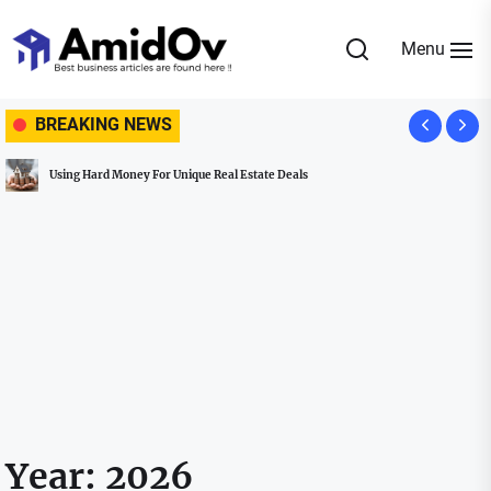
Skip
to
Menu
the
AmidOv
content
BREAKING NEWS
Using Hard Money For Unique Real Estate Deals
Year:
2026