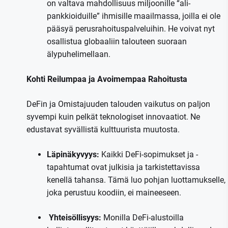
on valtava mahdollisuus miljoonille “ali-
pankkioiduille” ihmisille maailmassa, joilla ei ole
pääsyä perusrahoituspalveluihin. He voivat nyt
osallistua globaaliin talouteen suoraan
älypuhelimellaan.
Kohti Reilumpaa ja Avoimempaa Rahoitusta
DeFin ja Omistajuuden talouden vaikutus on paljon
syvempi kuin pelkät teknologiset innovaatiot. Ne
edustavat syvällistä kulttuurista muutosta.
Läpinäkyvyys:
Kaikki DeFi-sopimukset ja -
tapahtumat ovat julkisia ja tarkistettavissa
kenellä tahansa. Tämä luo pohjan luottamukselle,
joka perustuu koodiin, ei maineeseen.
️
Yhteisöllisyys:
Monilla DeFi-alustoilla