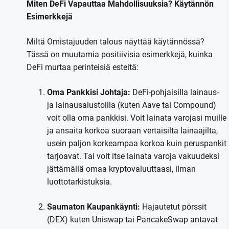
Miten DeFi Vapauttaa Mahdollisuuksia? Käytännön
Esimerkkejä
Miltä Omistajuuden talous näyttää käytännössä?
Tässä on muutamia positiivisia esimerkkejä, kuinka
DeFi murtaa perinteisiä esteitä:
Oma Pankkisi Johtaja:
DeFi-pohjaisilla lainaus-
ja lainausalustoilla (kuten Aave tai Compound)
voit olla oma pankkisi. Voit lainata varojasi muille
ja ansaita korkoa suoraan vertaisilta lainaajilta,
usein paljon korkeampaa korkoa kuin peruspankit
tarjoavat. Tai voit itse lainata varoja vakuudeksi
jättämällä omaa kryptovaluuttaasi, ilman
luottotarkistuksia.
Saumaton Kaupankäynti:
Hajautetut pörssit
(DEX) kuten Uniswap tai PancakeSwap antavat