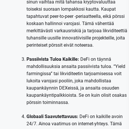
sinun vaihtaa mitä tahansa kryptovaluuttaa
toiseksi suoraan lompakkosi kautta. Kaupat
tapahtuvat peer-to-peer -periaatteella, eikä pörssi
koskaan hallinnoi varojasi. Tämä vähentää
merkittävästi varkausriskiä ja tarjoaa likviditeettiä
tuhansille uusille innovatiivisille projekteille, joita
perinteiset pörssit eivät noteeraa.
Passiivista Tuloa Kaikille:
DeFi on täynnä
mahdollisuuksia ansaita passiivista tuloa. “Yield
farmingissa” tai likviditeetin tarjoamisessa voit
lukoita varojasi pooliin, joka mahdollistaa
kaupankäynnin DEXeissä, ja ansaita osuuden
kaupankäyntipalkkioista. Se on kuin olisit osakas
pörssin toiminnassa.
Globaali Saavutettavuus:
DeFi on kaikille avoin
24/7. Ainoa vaatimus on internet-yhteys. Tämä