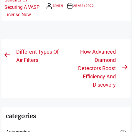
ADMIN
25/02/2022
Post
Different Types Of
How Advanced
Previous
navigation
Air Filters
Diamond
post:
Detectors Boost
N
Efficiency And
po
Discovery
categories