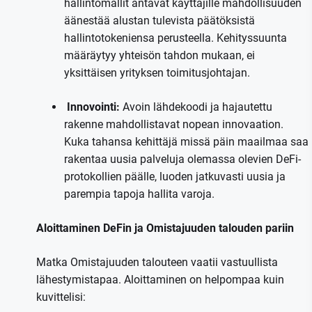
hallintomallit antavat käyttäjille mahdollisuuden
äänestää alustan tulevista päätöksistä
hallintotokeniensa perusteella. Kehityssuunta
määräytyy yhteisön tahdon mukaan, ei
yksittäisen yrityksen toimitusjohtajan.
️
Innovointi:
Avoin lähdekoodi ja hajautettu
rakenne mahdollistavat nopean innovaation.
Kuka tahansa kehittäjä missä päin maailmaa saa
rakentaa uusia palveluja olemassa olevien DeFi-
protokollien päälle, luoden jatkuvasti uusia ja
parempia tapoja hallita varoja.
Aloittaminen DeFin ja Omistajuuden talouden pariin
Matka Omistajuuden talouteen vaatii vastuullista
lähestymistapaa. Aloittaminen on helpompaa kuin
kuvittelisi: