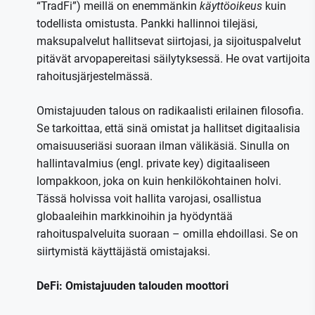
“TradFi”) meillä on enemmänkin
käyttöoikeus
kuin
todellista omistusta. Pankki hallinnoi tilejäsi,
maksupalvelut hallitsevat siirtojasi, ja sijoituspalvelut
pitävät arvopapereitasi säilytyksessä. He ovat vartijoita
rahoitusjärjestelmässä.
Omistajuuden talous on radikaalisti erilainen filosofia.
Se tarkoittaa, että sinä omistat ja hallitset digitaalisia
omaisuuseriäsi suoraan ilman välikäsiä. Sinulla on
hallintavalmius (engl. private key) digitaaliseen
lompakkoon, joka on kuin henkilökohtainen holvi.
Tässä holvissa voit hallita varojasi, osallistua
globaaleihin markkinoihin ja hyödyntää
rahoituspalveluita suoraan – omilla ehdoillasi. Se on
siirtymistä käyttäjästä omistajaksi.
DeFi: Omistajuuden talouden moottori