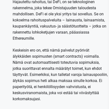
Hajautettu rahoitus, tai DeFi, on se teknologinen
rakennelma, joka tekee Omistajuuden taloudesta
mahdollisen. DeFi ei ole yksi yritys tai sovellus. Se on
kokoelma rahoituspalveluita – lainausta, lainaamista,
kaupankäyntiä, vakuutus- ja säästötuotteita – jotka on
rakennettu lohkoketjujen varaan, pääasiassa
Ethereumille.
Keskeisin ero on, että nämä palvelut pyörivät
älykkäiden sopimusten (smart contracts) voimalla.
Nämä ovat automaattisesti toteutuvia sopimuksia,
jotka suorittavat ennalta määrätyt toimet, kun ehdot
täyttyvät. Esimerkiksi, kun talletat varoja lainauspooliin,
älykäs sopimus heti alkaa maksaa sinulle korkoa. Ei
paperityötä, ei henkilöllisyyden vahvistusta, ei
keskusviranomaista, joka voi estää tai viivästyttää
korkomaksujasi.