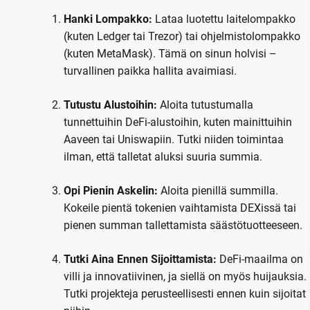
Hanki Lompakko:
Lataa luotettu laitelompakko
(kuten Ledger tai Trezor) tai ohjelmistolompakko
(kuten MetaMask). Tämä on sinun holvisi –
turvallinen paikka hallita avaimiasi.
Tutustu Alustoihin:
Aloita tutustumalla
tunnettuihin DeFi-alustoihin, kuten mainittuihin
Aaveen tai Uniswapiin. Tutki niiden toimintaa
ilman, että talletat aluksi suuria summia.
Opi Pienin Askelin:
Aloita pienillä summilla.
Kokeile pientä tokenien vaihtamista DEXissä tai
pienen summan tallettamista säästötuotteeseen.
Tutki Aina Ennen Sijoittamista:
DeFi-maailma on
villi ja innovatiivinen, ja siellä on myös huijauksia.
Tutki projekteja perusteellisesti ennen kuin sijoitat