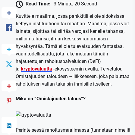
Read Time:
3 Minute, 20 Second
Kuvittele maailma, jossa pankkitili ei ole sidoksissa
tiettyyn instituutioon tai maahan. Maailma, jossa voit
lainata, sijoittaa tai siirtää varojasi kenelle tahansa,
milloin tahansa, ilman keskusviranomaisen
hyväksyntää. Tämä ei ole tulevaisuuden fantasiaa,
vaan todellisuutta, jota rakennetaan tänään
hajautettujen rahoituspalveluiden (DeFi)
ja
kryptovaluutta
-ekosysteemin avulla. Tervetuloa
Omistajuuden taloudeen – liikkeeseen, joka palauttaa
rahoituksen vallan takaisin ihmisille itselleen.
Mikä on “Omistajuuden talous”?
Perinteisessä rahoitusmaailmassa (tunnetaan nimellä