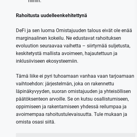
niihin.
Rahoitusta uudelleenkehitettynä
DeFi ja sen luoma Omistajuuden talous eivät ole enää
marginaalinen kokeilu. Ne edustavat rahoituksen
evoluution seuraavaa vaihetta – siirtymää suljetusta,
keskitetystä mallista avoimeen, hajautettuun ja
inklusiiviseen ekosysteemiin.
Tämä liike ei pyri tuhoamaan vanhaa vaan tarjoamaan
vaihtoehdon: järjestelmän, joka on rakennettu
läpinäkyvyyden, suoran omistajuuden ja yhteisöllisen
päätöksenteon arvoille. Se on kutsu osallistumiseen,
oppimiseen ja rakentamiseen yhdessä reilumpaa ja
avoimempaa rahoitustulevaisuutta. Tule mukaan ja
omista osasi siitä.